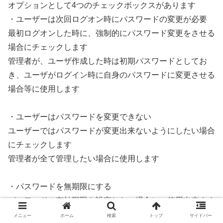
オプションとして4つのチェックボックスがあります
・ユーザーは次回ログオン時にパスワードの変更が必要
最初ログオンした時に、強制的にパスワード変更をさせる
場合にチェックします
管理者が、ユーザ作成した時は初期パスワードとしてお
き、ユーザがログイン時に自身のパスワードに変更させる
場合等に使用します
・ユーザーはパスワードを変更できない
ユーザーではパスワードが変更出来ないようにしたい場合
にチェックします
管理者が全て管理したい場合に使用します
・パスワードを無期限にする
パスワードの有効期限を設定しない場合に、使用出来ます
3ヶ月に一度更新が必要等の期限がなくしたい場合に使用
メニュー
ホーム
検索
トップ
サイドバー