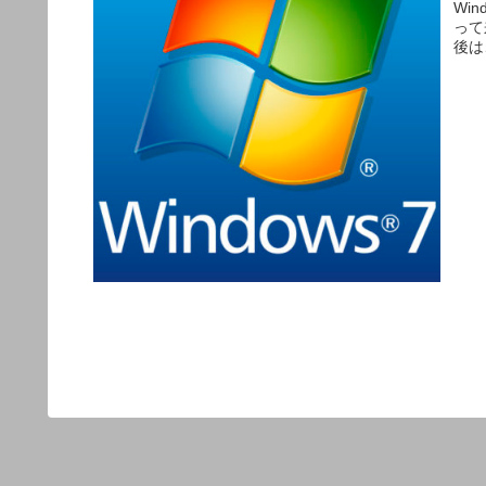
Wi
って
後は