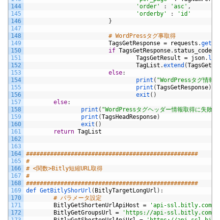
144
'order'
:
'asc'
,
145
'orderby'
:
'id'
146
}
147
148
# WordPressタグ事取得
149
TagsGetResponse
=
requests
.
get
(
T
150
if
TagsGetResponse
.
status_code
=
151
TagsGetResult
=
json
.
loa
152
TagList
.
extend
(
TagsGetRe
153
else
:
154
print
(
"WordPressタグ情
155
print
(
TagsGetResponse
)
156
exit
(
)
157
else
:
158
print
(
"WordPressタグヘッダー情報取得に失敗"
)
159
print
(
TagsHeadResponse
)
160
exit
(
)
161
return
TagList
162
163
164
##################################################
165
#
166
# <関数>Bitly短縮URL取得
167
#
168
##################################################
169
def 
GetBitlyShorUrl
(
BitlyTargetLongUrl
)
:
170
# パラメータ設定
171
BitlyGetShortenUrlApiHost
=
'api-ssl.bitly.com'
172
BitlyGetGroupsUrl
=
'https://api-ssl.bitly.com/v