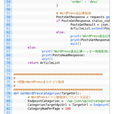
54
'order'
:
'desc'
55
}
56
57
# WordPress全記事取得
58
PostsGetResponse
=
requests
.
get
(
59
if
PostsGetResponse
.
status_code
60
PostsGetResult
=
json
.
lo
61
ArticleList
.
extend
(
Posts
62
else
:
63
print
(
"WordPress過去記
64
print
(
PostsGetResponse
)
65
exit
(
)
66
else
:
67
print
(
"WordPress過去記事ヘッダー情報取得に失
68
print
(
PostsHeadResponse
)
69
exit
(
)
70
return
ArticleList
71
72
73
##################################################
74
#
75
# <関数>WordPress全カテゴリ取得
76
#
77
##################################################
78
def 
GetWordPressCategories
(
TargetUrl
)
:
79
# WordPressページ数取得(パラメータ設定)
80
EndpointCategories
=
'/wp-json/wp/v2/categories'
81
CategoriesTargetApiUrl
=
TargetUrl
+
EndpointCat
82
CategoryNumPerPage
=
100
83