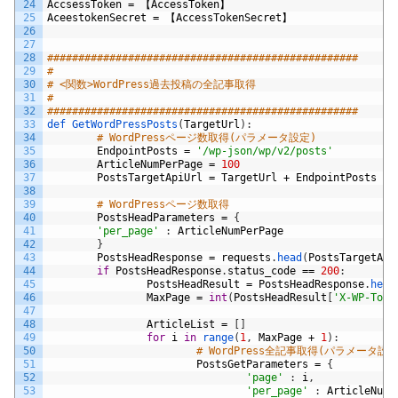
24
AccsessToken
=
【
AccessToken
】
25
AceestokenSecret
=
【
AccessTokenSecret
】
26
27
28
##################################################
29
#
30
# <関数>WordPress過去投稿の全記事取得
31
#
32
##################################################
33
def 
GetWordPressPosts
(
TargetUrl
)
:
34
# WordPressページ数取得(パラメータ設定)
35
EndpointPosts
=
'/wp-json/wp/v2/posts'
36
ArticleNumPerPage
=
100
37
PostsTargetApiUrl
=
TargetUrl
+
EndpointPosts
38
39
# WordPressページ数取得
40
PostsHeadParameters
=
{
41
'per_page'
:
ArticleNumPerPage
42
}
43
PostsHeadResponse
=
requests
.
head
(
PostsTargetApi
44
if
PostsHeadResponse
.
status_code
==
200
:
45
PostsHeadResult
=
PostsHeadResponse
.
head
46
MaxPage
=
int
(
PostsHeadResult
[
'X-WP-Tota
47
48
ArticleList
=
[
]
49
for
i
in
range
(
1
,
MaxPage
+
1
)
:
50
# WordPress全記事取得(パラメータ設定
51
PostsGetParameters
=
{
52
'page'
:
i
,
53
'per_page'
:
ArticleNumP