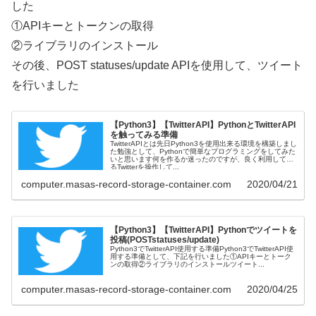
した
①APIキーとトークンの取得
②ライブラリのインストール
その後、POST statuses/update APIを使用して、ツイート
を行いました
【Python3】【TwitterAPI】PythonとTwitterAPI
を触ってみる準備
TwitterAPIとは先日Python3を使用出来る環境を構築しまし
た勉強として、Pythonで簡単なプログラミングをしてみた
いと思います何を作るか迷ったのですが、良く利用してい
るTwitterを操作して...
computer.masas-record-storage-container.com
2020/04/21
【Python3】【TwitterAPI】Pythonでツイートを
投稿(POSTstatuses/update)
Python3でTwitterAPI使用する準備Python3でTwitterAPI使
用する準備として、下記を行いました①APIキーとトーク
ンの取得②ライブラリのインストールツイート...
computer.masas-record-storage-container.com
2020/04/25