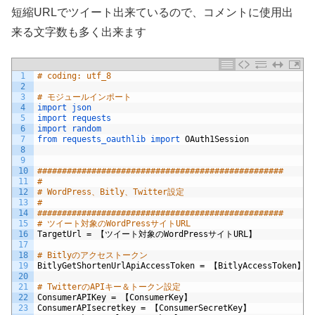
短縮URLでツイート出来ているので、コメントに使用出
来る文字数も多く出来ます
1
# coding: utf_8
2
3
# モジュールインポート
4
import 
json
5
import 
requests
6
import 
random
7
from 
requests_oauthlib 
import 
OAuth1Session
8
9
10
##################################################
11
#
12
# WordPress、Bitly、Twitter設定
13
#
14
##################################################
15
# ツイート対象のWordPressサイトURL
16
TargetUrl
=
【ツイート対象の
WordPress
サイト
URL
】
17
18
# Bitlyのアクセストークン
19
BitlyGetShortenUrlApiAccessToken
=
【
BitlyAccessToken
】
20
21
# TwitterのAPIキー＆トークン設定
22
ConsumerAPIKey
=
【
ConsumerKey
】
23
ConsumerAPIsecretkey
=
【
ConsumerSecretKey
】