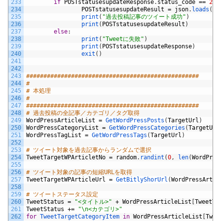
233
if
POSTstatusesupdateResponse
.
status_code
==
200
234
POSTstatusesupdateResult
=
json
.
loads
(
PO
235
print
(
"過去投稿記事のツイート成功"
)
236
print
(
POSTstatusesupdateResult
)
237
else
:
238
print
(
"Tweetに失敗"
)
239
print
(
POSTstatusesupdateResponse
)
240
exit
(
)
241
242
243
##################################################
244
#
245
# 本処理
246
#
247
##################################################
248
# 過去投稿の全記事／カテゴリ／タグ取得
249
WordPressArticleList
=
GetWordPressPosts
(
TargetUrl
)
250
WordPressCategoryList
=
GetWordPressCategories
(
TargetUrl
251
WordPressTagList
=
GetWordPressTags
(
TargetUrl
)
252
253
# ツイート対象を過去記事からランダムで選択
254
TweetTargetWPArticletNo
=
random
.
randint
(
0
,
len
(
WordPres
255
256
# ツイート対象の記事の短縮URLを取得
257
TweetTargetWPArticleUrl
=
GetBitlyShorUrl
(
WordPressArtic
258
259
# ツイートステータス設定
260
TweetStatus
=
"<タイトル>"
+
WordPressArticleList
[
TweetTa
261
TweetStatus
+=
"\n<カテゴリ>"
262
for
TweetTargetCategoryItem 
in
WordPressArticleList
[
Twee