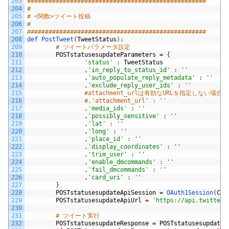
203
##################################################
204
#
205
# <関数>ツイート投稿
206
#
207
##################################################
208
def 
PostTweet
(
TweetStatus
)
:
209
# ツイートパラメータ設定
210
POSTstatusesupdateParameters
=
{
211
'status'
:
TweetStatus
212
,
'in_reply_to_status_id'
:
''
213
,
'auto_populate_reply_metadata'
:
''
214
,
'exclude_reply_user_ids'
:
''
215
#attachment_urlは有効なURLを指定しない場合、
216
#,'attachment_url' : ''
217
,
'media_ids'
:
''
218
,
'possibly_sensitive'
:
''
219
,
'lat'
:
''
220
,
'long'
:
''
221
,
'place_id'
:
''
222
,
'display_coordinates'
:
''
223
,
'trim_user'
:
''
224
,
'enable_dmcommands'
:
''
225
,
'fail_dmcommands'
:
''
226
,
'card_uri'
:
''
227
}
228
POSTstatusesupdateApiSession
=
OAuth1Session
(
Con
229
POSTstatusesupdateApiUrl
=
'https://api.twitter.
230
231
# ツイート実行
232
POSTstatusesupdateResponse
=
POSTstatusesupdateA