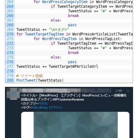
263
for
WordPressCategoryItem 
in
WordPressCategoryLi
264
if
TweetTargetCategoryItem
==
WordPressC
265
TweetStatus
+=
"#"
+
WordPressCa
266
break
267
else
:
268
pass
269
TweetStatus
+=
"\n<タグ>"
270
for
TweetTargetTagItem 
in
WordPressArticleList
[
TweetTarg
271
for
WordPressTagItem 
in
WordPressTagList
:
272
if
TweetTargetTagItem
==
WordPressTagIte
273
TweetStatus
+=
"#"
+
WordPressTa
274
break
275
else
:
276
pass
277
TweetStatus
+=
TweetTargetWPArticleUrl
278
279
# ツイート投稿
280
PostTweet
(
TweetStatus
)