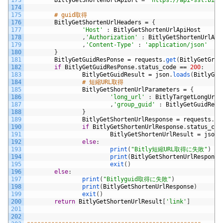
173
BitlyGetShortenUrlApiUrl
=
'https://api-ssl.bitl
174
175
# guid取得
176
BitlyGetShortenUrlHeaders
=
{
177
'Host'
:
BitlyGetShortenUrlApiHost
178
,
'Authorization'
:
BitlyGetShortenUrlApi
179
,
'Content-Type'
:
'application/json'
180
}
181
BitlyGetGuidResPonse
=
requests
.
get
(
BitlyGetGrou
182
if
BitlyGetGuidResPonse
.
status_code
==
200
:
183
BitlyGetGuidResult
=
json
.
loads
(
BitlyGet
184
# 短縮URL取得
185
BitlyGetShortenUrlParameters
=
{
186
'long_url'
:
BitlyTargetLongUrl
187
,
'group_guid'
:
BitlyGetGuidResu
188
}
189
BitlyGetShortenUrlResponse
=
requests
.
po
190
if
BitlyGetShortenUrlResponse
.
status_cod
191
BitlyGetShortenUrlResult
=
json
.
192
else
:
193
print
(
"Bitly短縮URL取得に失敗"
)
194
print
(
BitlyGetShortenUrlResponse
195
exit
(
)
196
else
:
197
print
(
"Bitlyguid取得に失敗"
)
198
print
(
BitlyGetShortenUrlResponse
)
199
exit
(
)
200
return
BitlyGetShortenUrlResult
[
'link'
]
201
202