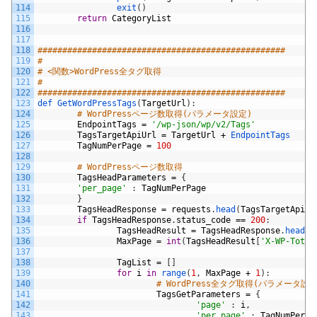
114
exit
(
)
115
return
CategoryList
116
117
118
##################################################
119
#
120
# <関数>WordPress全タグ取得
121
#
122
##################################################
123
def 
GetWordPressTags
(
TargetUrl
)
:
124
# WordPressページ数取得(パラメータ設定)
125
EndpointTags
=
'/wp-json/wp/v2/Tags'
126
TagsTargetApiUrl
=
TargetUrl
+
EndpointTags
127
TagNumPerPage
=
100
128
129
# WordPressページ数取得
130
TagsHeadParameters
=
{
131
'per_page'
:
TagNumPerPage
132
}
133
TagsHeadResponse
=
requests
.
head
(
TagsTargetApiUr
134
if
TagsHeadResponse
.
status_code
==
200
:
135
TagsHeadResult
=
TagsHeadResponse
.
header
136
MaxPage
=
int
(
TagsHeadResult
[
'X-WP-Total
137
138
TagList
=
[
]
139
for
i
in
range
(
1
,
MaxPage
+
1
)
:
140
# WordPress全タグ取得(パラメータ設定
141
TagsGetParameters
=
{
142
'page'
:
i
,
143
'per_page'
:
TagNumPerPa