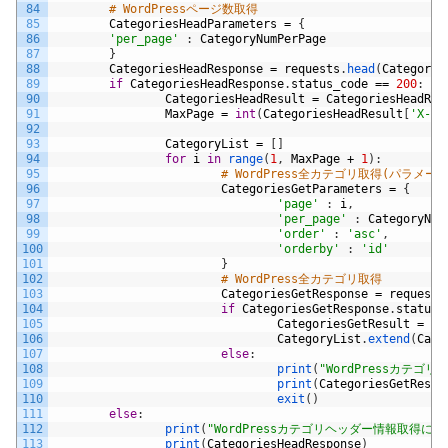
84
# WordPressページ数取得
85
CategoriesHeadParameters
=
{
86
'per_page'
:
CategoryNumPerPage
87
}
88
CategoriesHeadResponse
=
requests
.
head
(
Categorie
89
if
CategoriesHeadResponse
.
status_code
==
200
:
90
CategoriesHeadResult
=
CategoriesHeadRes
91
MaxPage
=
int
(
CategoriesHeadResult
[
'X-WP
92
93
CategoryList
=
[
]
94
for
i
in
range
(
1
,
MaxPage
+
1
)
:
95
# WordPress全カテゴリ取得(パラメー
96
CategoriesGetParameters
=
{
97
'page'
:
i
,
98
'per_page'
:
CategoryNum
99
'order'
:
'asc'
,
100
'orderby'
:
'id'
101
}
102
# WordPress全カテゴリ取得
103
CategoriesGetResponse
=
requests
104
if
CategoriesGetResponse
.
status_
105
CategoriesGetResult
=
js
106
CategoryList
.
extend
(
Cate
107
else
:
108
print
(
"WordPressカテゴ
109
print
(
CategoriesGetRespo
110
exit
(
)
111
else
:
112
print
(
"WordPressカテゴリヘッダー情報取得に失
113
print
(
CategoriesHeadResponse
)