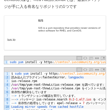
ジが手に入る有名なリポジトリの1つです
IUS
IUS is a yum repository that provides newer versions of
select software for RHEL and CentOS.
ius.io
1
sudo 
yum 
install
-
y
https
:
//centos7.iuscommunity.org/ius-r
1
$
sudo 
yum 
install
-
y
https
:
//centos7.iuscommunity.org/iu
2
読み込んだプラグイン
:
fastestmirror
,
langpacks
3
ius
-
release
.
rpm
4
/
var
/
tmp
/
yum
-
root
-
thnwLc
/
ius
-
release
.
rpm
を調べています
:
iu
5
/
var
/
tmp
/
yum
-
root
-
thnwLc
/
ius
-
release
.
rpm
をインストール済み
6
依存性の解決をしています
7
--
>
トランザクションの確認を実行しています。
8
---
>
パッケージ
ius
-
release
.
noarch
0
:
2
-
1.el7.ius
を
インスト
9
--
>
依存性の処理をしています
:
epel
-
release
=
7
のパッケージ
:
i
10
Loading 
mirror 
speeds 
from 
cached 
hostfile