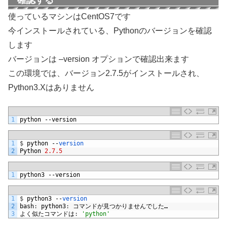
確認する
使っているマシンはCentOS7です
今インストールされている、Pythonのバージョンを確認
します
バージョンは –version オプションで確認出来ます
この環境では、バージョン2.7.5がインストールされ、
Python3.Xはありません
1
python
--
version
1
$
python
--
version
2
Python
2.7.5
1
python3
--
version
1
$
python3
--
version
2
bash
:
python3
:
コマンドが見つかりませんでした…
3
よく似たコマンドは
:
'python'