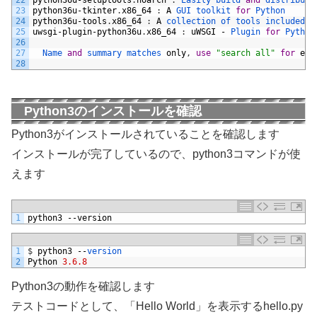
23
python36u
-
tkinter
.
x86_64
:
A
GUI 
toolkit 
for
Python
24
python36u
-
tools
.
x86_64
:
A
collection 
of 
tools 
included 
w
25
uwsgi
-
plugin
-
python36u
.
x86_64
:
uWSGI
-
Plugin 
for
Python
26
27
Name 
and
summary 
matches 
only
,
use
"search all"
for
eve
28
Python3のインストールを確認
Python3がインストールされていることを確認します
インストールが完了しているので、python3コマンドが使
えます
1
python3
--
version
1
$
python3
--
version
2
Python
3.6.8
Python3の動作を確認します
テストコードとして、「Hello World」を表示するhello.py