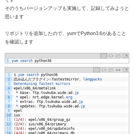
そのうちバージョンアップも実施して、記録してみようと
思います
リポジトリを追加したので、yumでPython3.6があること
を確認します
1
yum 
search 
python36
1
$
yum 
search 
python36
2
読み込んだプラグイン
:
fastestmirror
,
langpacks
3
Determining 
fastest 
mirrors
4
epel
/
x86_64
/
metalink
5
*
base
:
ftp
.
tsukuba
.
wide
.
ad
.
jp
6
 *
epel
:
nrt
.
edge
.
kernel
.
org
7
 *
extras
:
ftp
.
tsukuba
.
wide
.
ad
.
jp
8
 *
updates
:
ftp
.
tsukuba
.
wide
.
ad
.
jp
9
epel
10
ius
11
(
1
/
4
)
:
epel
/
x86_64
/
group_gz
12
(
2
/
4
)
:
ius
/
x86_64
/
primary
13
(
3
/
4
)
:
epel
/
x86_64
/
updateinfo
14
(
4
/
4
)
:
epel
/
x86_64
/
primary_db