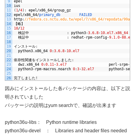
9
epel
10
ius
11
(
1
/
4
)
:
epel
/
x86_64
/
group_gz
12
epel
/
x86_64
/
primary_db         
FAILED
13
http
:
//fedora.cs.nctu.edu.tw/epel/7/x86_64/repodata/99a36
14
【略】
15
10
/
12
16
検証中
:
python3
-
3.6.8
-
10.el7.x86_64
17
検証中
:
redhat
-
rpm
-
config
-
9.1.0
-
88.el7
18
19
インストール
:
20
python3
.
x86_64
0
:
3.6.8
-
10.el7
21
22
依存性関連をインストールしました
:
23
dwz
.
x86_64
0
:
0.11
-
3.el7
perl
-
srpm
-
ma
24
python3
-
rpm
-
macros
.
noarch
0
:
3
-
32.el7
python3
-
setu
25
26
完了しました
!
因みにインストールした各パッケージの内容は、以下と説
明されていました
パッケージの説明はyum searchで、確認が出来ます
python36u-libs： Python runtime libraries
python36u-devel ： Libraries and header files needed