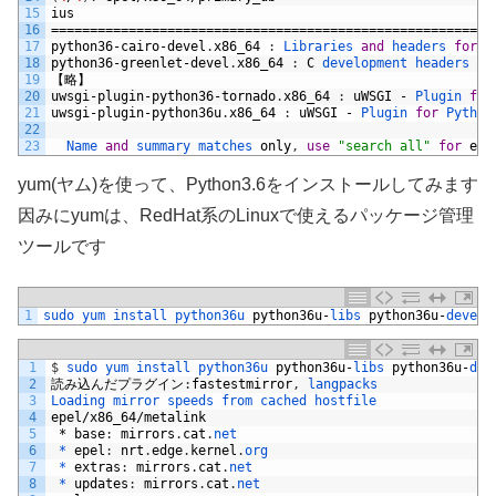
15
ius
16
=========================================================
17
python36
-
cairo
-
devel
.
x86_64
:
Libraries 
and
headers 
for
p
18
python36
-
greenlet
-
devel
.
x86_64
:
C
development 
headers 
fo
19
【略】
20
uwsgi
-
plugin
-
python36
-
tornado
.
x86_64
:
uWSGI
-
Plugin 
for
21
uwsgi
-
plugin
-
python36u
.
x86_64
:
uWSGI
-
Plugin 
for
Python
22
23
Name 
and
summary 
matches 
only
,
use
"search all"
for
eve
yum(ヤム)を使って、Python3.6をインストールしてみます
因みにyumは、RedHat系のLinuxで使えるパッケージ管理
ツールです
1
sudo 
yum 
install 
python36u 
python36u
-
libs 
python36u
-
devel 
1
$
sudo 
yum 
install 
python36u 
python36u
-
libs 
python36u
-
dev
2
読み込んだプラグイン
:
fastestmirror
,
langpacks
3
Loading 
mirror 
speeds 
from 
cached 
hostfile
4
epel
/
x86_64
/
metalink
5
*
base
:
mirrors
.
cat
.
net
6
 *
epel
:
nrt
.
edge
.
kernel
.
org
7
 *
extras
:
mirrors
.
cat
.
net
8
 *
updates
:
mirrors
.
cat
.
net