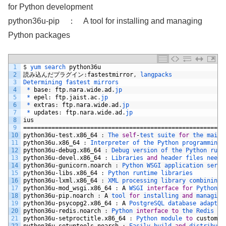
for Python development
python36u-pip ： A tool for installing and managing
Python packages
1
$
yum 
search 
python36u
2
読み込んだプラグイン
:
fastestmirror
,
langpacks
3
Determining 
fastest 
mirrors
4
 *
base
:
ftp
.
nara
.
wide
.
ad
.
jp
5
 *
epel
:
ftp
.
jaist
.
ac
.
jp
6
 *
extras
:
ftp
.
nara
.
wide
.
ad
.
jp
7
 *
updates
:
ftp
.
nara
.
wide
.
ad
.
jp
8
ius
9
=========================================================
10
python36u
-
test
.
x86_64
:
The 
self
-
test 
suite 
for
the 
main 
11
python36u
.
x86_64
:
Interpreter 
of 
the 
Python 
programming 
12
python36u
-
debug
.
x86_64
:
Debug 
version 
of 
the 
Python 
runt
13
python36u
-
devel
.
x86_64
:
Libraries 
and
header 
files 
neede
14
python36u
-
gunicorn
.
noarch
:
Python 
WSGI 
application 
serve
15
python36u
-
libs
.
x86_64
:
Python 
runtime 
libraries
16
python36u
-
lxml
.
x86_64
:
XML 
processing 
library 
combining 
17
python36u
-
mod_wsgi
.
x86_64
:
A
WSGI 
interface
for
Python 
w
18
python36u
-
pip
.
noarch
:
A
tool 
for
installing 
and
managing
19
python36u
-
psycopg2
.
x86_64
:
A
PostgreSQL 
database 
adapter
20
python36u
-
redis
.
noarch
:
Python 
interface
to
the 
Redis 
ke
21
python36u
-
setproctitle
.
x86_64
:
Python 
module 
to
customiz
22
python36u
-
setuptools
.
noarch
:
Easily 
build 
and
distribute