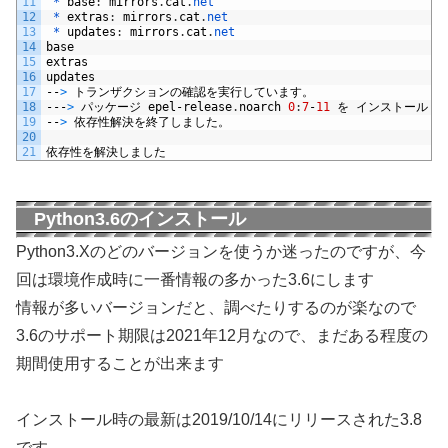
11
 *
base
:
mirrors
.
cat
.
net
12
 *
extras
:
mirrors
.
cat
.
net
13
 *
updates
:
mirrors
.
cat
.
net
14
base
15
extras
16
updates
17
--
>
トランザクションの確認を実行しています。
18
---
>
パッケージ
epel
-
release
.
noarch
0
:
7
-
11
を
インストール
19
--
>
依存性解決を終了しました。
20
21
依存性を解決しました
Python3.6のインストール
Python3.Xのどのバージョンを使うか迷ったのですが、今
回は環境作成時に一番情報の多かった3.6にします
情報が多いバージョンだと、調べたりするのが楽なので
3.6のサポート期限は2021年12月なので、まだある程度の
期間使用することが出来ます
インストール時の最新は2019/10/14にリリースされた3.8
です