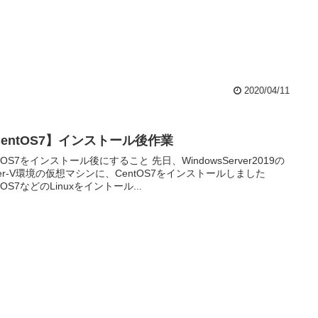
2020/04/11
CentOS7】インストール後作業
ntOS7をインストール後にすること 先日、WindowsServer2019の
per-V環境の仮想マシンに、CentOS7をインストールしました
tOS7などのLinuxをイントール...