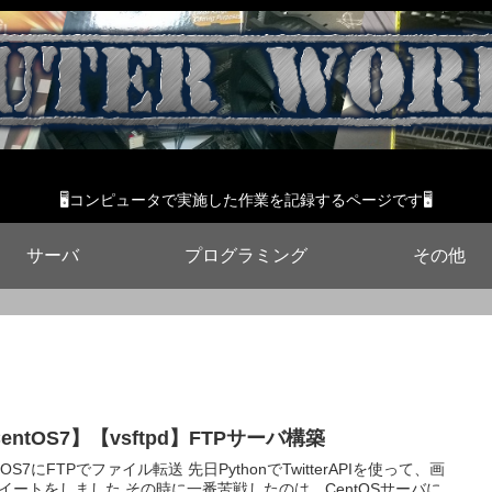
🖥コンピュータで実施した作業を記録するページです🖥
サーバ
プログラミング
その他
entOS7】【vsftpd】FTPサーバ構築
ntOS7にFTPでファイル転送 先日PythonでTwitterAPIを使って、画
イートをしました その時に一番苦戦したのは、CentOSサーバに