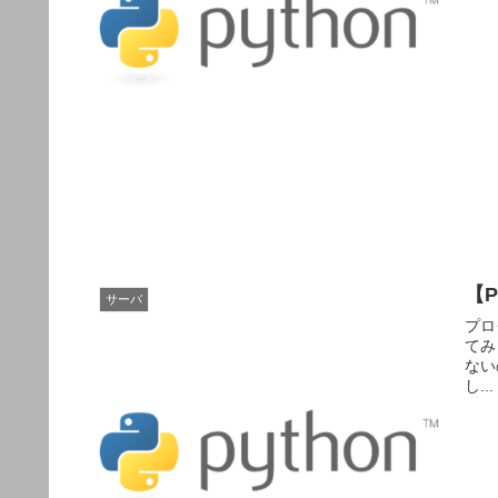
【P
サーバ
プロ
てみ
ない
し...