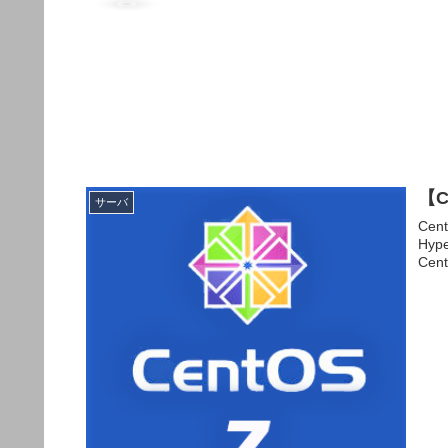
【
サーバ
Ce
Hy
Cen