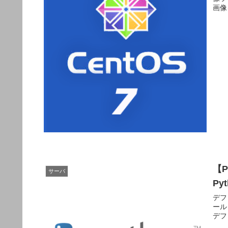
画像
【P
サーバ
Py
デフ
ール
デフォ