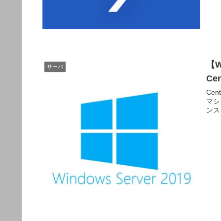
【W
サーバ
Ce
Ce
マシ
ンス