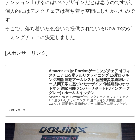
テンション上げるにはいいデザインだとは思うのですが、
個人的にはデスクチェアは落ち着き空間にしたかったので
す
そこで、落ち着いた色合いも提供されているDowinxのゲ
ーミングチェアに決定しました
[スポンサーリンク]
Amazon.co.jp: Dowinxゲーミングチェア オフィ
スチェア 165度フルリクライニング 15度ロッキ
ング機能 連動アームレスト 新開発炭素繊維レザ
ー 人間工学に基づいたデザイン 伸縮可能のオッ
トマン 調節可能ランバーサポート(ヴィンテージ
グレー) : ホーム＆キッチン
Amazon.co.jp: Dowinxゲーミングチェア オフィスチェア
165度フルリクライニング 15度ロッキング機能 連動アー
ムレスト 新開発炭素繊維レザー 人間工学に基づいたデザ
イン 伸縮可能のオットマン 調節可能ランバーサポート(ヴ
amzn.to
ィンテージグレー) : ホーム＆キッチン